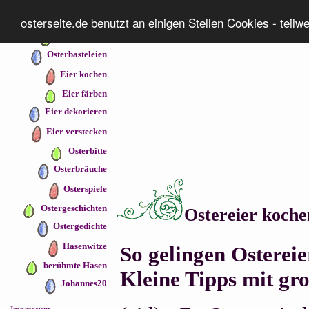
Osterseiten
osterseite.de benutzt an einigen Stellen Cookies - teilw
Osterrezepte
Osterbasteleien
Eier kochen
Eier färben
Eier dekorieren
Eier verstecken
Osterbitte
Osterbräuche
Osterspiele
Ostergeschichten
Ostereier koche
Ostergedichte
Hasenwitze
So gelingen Ostereie
berühmte Hasen
Kleine Tipps mit gr
Johannes20