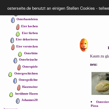
Osterseiten
osterseite.de benutzt an einigen Stellen Cookies - teilw
Osterrezepte
Osterbasteleien
Eier kochen
Eier färben
Eier dekorieren
Eier verstecken
Osterbitte
Kaum zu glau
Osterbräuche
neu:
Osterspiele
Ostergeschichten
Ostergedichte
Hasenwitze
berühmte Hasen
Johannes20
Ostereie
Pizza