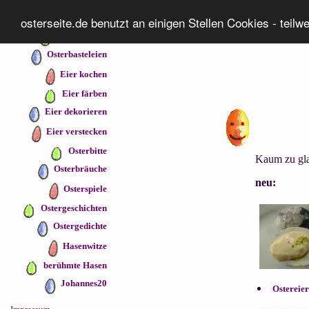
Osterseiten
osterseite.de benutzt an einigen Stellen Cookies - teilw
Osterrezepte
Osterbasteleien
Eier kochen
Eier färben
Eier dekorieren
Eier verstecken
Osterbitte
Kaum zu glau
Osterbräuche
neu:
Osterspiele
Ostergeschichten
Ostergedichte
Hasenwitze
berühmte Hasen
Johannes20
Ostereie