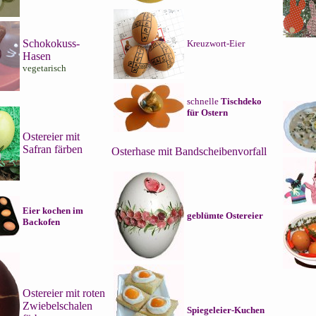
Schokokuss-
Kreuzwort-Eier
Hasen
vegetarisch
schnelle
Tischdeko
für Ostern
Ostereier mit
Safran färben
Osterhase mit Bandscheibenvorfall
Eier kochen im
geblümte Ostereier
Backofen
Ostereier mit roten
Zwiebelschalen
Spiegeleier-Kuchen