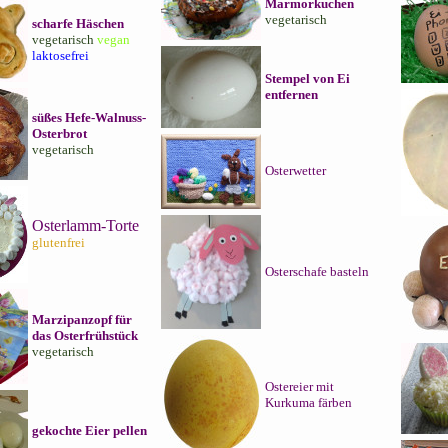
Marmorkuchen
vegetarisch
scharfe Häschen
vegetarisch
vegan
laktosefrei
Stempel von Ei
entfernen
süßes Hefe-Walnuss-
Osterbrot
vegetarisch
Osterwetter
Osterlamm-Torte
glutenfrei
Osterschafe basteln
Marzipanzopf für
das Osterfrühstück
vegetarisch
Ostereier mit
Kurkuma färben
gekochte Eier pellen